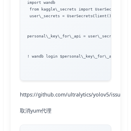
import wandb

 from kaggle\_secrets import UserSecretsClien
 user\_secrets = UserSecretsClient() 

personal\_key\_for\_api = user\_secrets.get\_
! wandb login $personal\_key\_for\_api

https://github.com/ultralytics/yolov5/issues/
取消yum代理