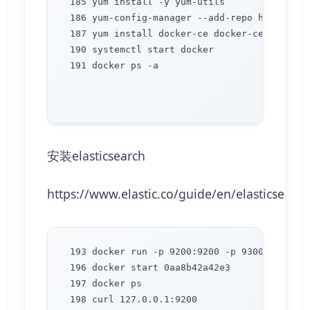
 185 yum install -y yum-utils

 186 yum-config-manager --add-repo https://d
 187 yum install docker-ce docker-ce-cli cont
 190 systemctl start docker

 191 docker ps -a

安装elasticsearch
https://www.elastic.co/guide/en/elasticsearc
 193 docker run -p 9200:9200 -p 9300:9300 -e
 196 docker start 0aa8b42a42e3

 197 docker ps

 198 curl 127.0.0.1:9200
