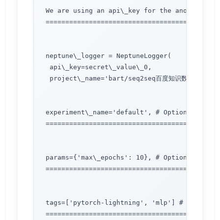
We are using an api\_key for the anonymous u
============================================
neptune\_logger = NeptuneLogger(

 api\_key=secret\_value\_0,

 project\_name='bart/seq2seq百度知识数据notebook
experiment\_name='default', # Optional,

=======================================

params={'max\_epochs': 10}, # Optional,

=======================================

tags=['pytorch-lightning', 'mlp'] # Optional,
=============================================