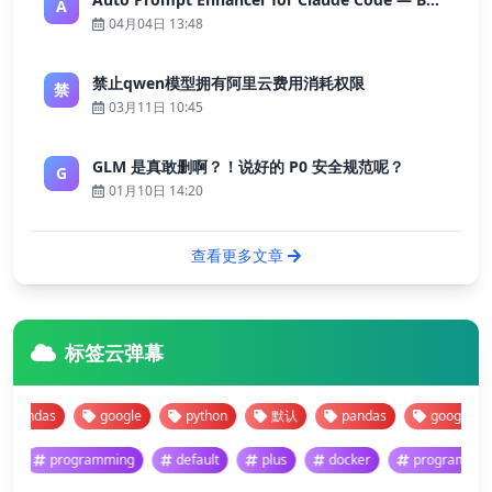
A
04月04日 13:48
禁止qwen模型拥有阿里云费用消耗权限
禁
03月11日 10:45
GLM 是真敢删啊？！说好的 P0 安全规范呢？
G
01月10日 14:20
查看更多文章
标签云弹幕
ndas
google
python
默认
pandas
google
p
programming
default
plus
docker
progra