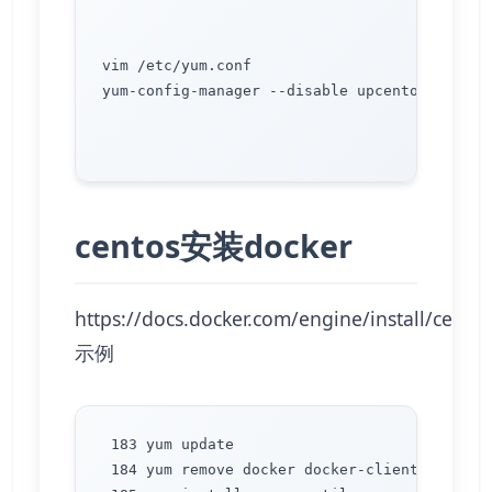
vim /etc/yum.conf

yum-config-manager --disable upcentos7

centos安装docker
https://docs.docker.com/engine/install/centos
示例
 183 yum update

 184 yum remove docker docker-client docker-