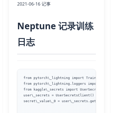
2021-06-16 记事
Neptune 记录训练
日志
from pytorch\_lightning import Trainer

from pytorch\_lightning.loggers import Neptun
from kaggle\_secrets import UserSecretsClient
user\_secrets = UserSecretsClient()

secret\_value\_0 = user\_secrets.get\_secret(