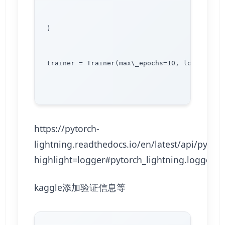
)

trainer = Trainer(max\_epochs=10, logger=nept
https://pytorch-
lightning.readthedocs.io/en/latest/api/pytor
highlight=logger#pytorch_lightning.loggers
kaggle添加验证信息等